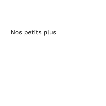
Nos petits plus
Nous mettons à profit notre savoir-faire et notre
professionnalisme afin de répondre efficacement
à toutes vos demandes.
Devis gratuit
SAV
Interlocuteur unique